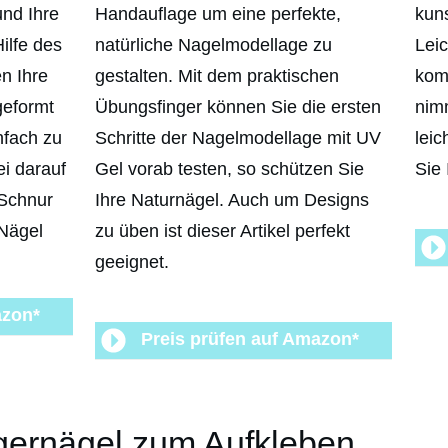
und Ihre
Handauflage um eine perfekte,
kun
ilfe des
natürliche Nagelmodellage zu
Leic
n Ihre
gestalten. Mit dem praktischen
kom
geformt
Übungsfinger können Sie die ersten
nimm
nfach zu
Schritte der Nagelmodellage mit UV
leic
i darauf
Gel vorab testen, so schützen Sie
Sie 
 Schnur
Ihre Naturnägel. Auch um Designs
Nägel
zu üben ist dieser Artikel perfekt
geeignet.
azon*
Preis prüfen auf Amazon*
ngernägel zum Aufkleben